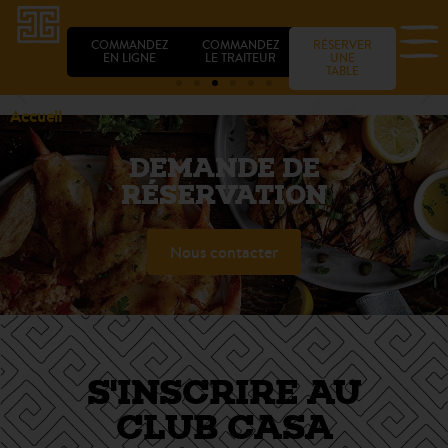
COMMANDEZ
COMMANDEZ
RÉSERVER
EN LIGNE
LE TRAITEUR
UNE
TABLE
Accueil
DEMANDE DE
RÉSERVATION
Nous contacter
S'INSCRIRE AU
CLUB CASA